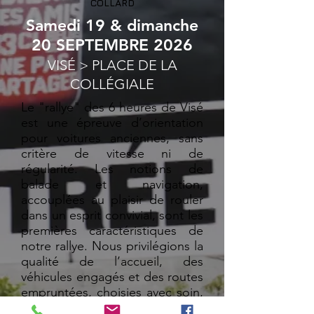
COLLARD
Samedi 19 &
dimanche
20 SEPTEMBRE 2026
VISÉ > PLACE DE LA
COLLÉGIALE
Le "rallye" des 6 heures de Visé
est une épreuve d’orientation
pour voitures anciennes, sans
critère de vitesse ni de
régularité. Les notions de
balade et navigation,
accouplées au plaisir de rouler
dans un esprit convivial, sont les
premières caractéristiques de
notre rallye. Nous privilégions la
qualité de l’accueil, des
véhicules engagés et des routes
empruntées, choisies avec soin,
et ce à travers les magnifiques