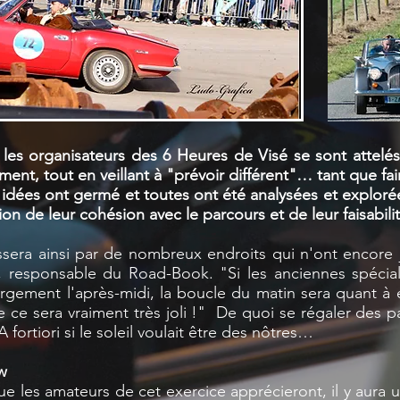
s organisateurs des 6 Heures de Visé se sont attelés
ement, tout en veillant à "prévoir différent"… tant que fa
 idées ont germé et toutes ont été analysées et explorée
ion de leur cohésion avec le parcours et de leur faisabilit
sera ainsi par de nombreux endroits qui n'ont encore 
x, responsable du Road-Book. "Si les anciennes spéci
gement l'après-midi, la boucle du matin sera quant à 
e ce sera vraiment très joli !" De quoi se régaler des
fortiori si le soleil voulait être des nôtres…
w
e les amateurs de cet exercice apprécieront, il y aura 