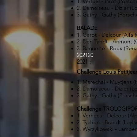
1. Vertuel - Pirot (Porsc
2. Damoiseau - Dizier (Lo
3. Gathy - Gathy (Porsch
BALADE
1. Garot - Delcour (Alfa 
2. Den Tandt - Arimont 
3. Baguette - Roux (Rena
202120
2021 :
Challenge Louis Petitjea
1. Marechal - Muytjens (
2. Damoiseau - Dizier (Lo
3. Gathy - Gathy (Porsch
Challenge TROLOGIPOR
1. Verhees - Delcour (Alp
2. Tychon - Brandt (Leyl
3. Wyrzykowski - Lamber