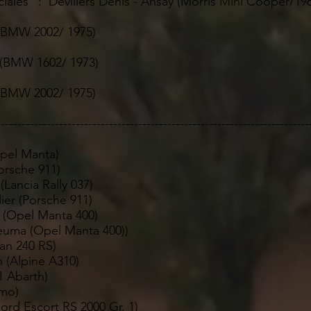
 : Devillers Denis - Ansay (Morris Mini Cooper/196
 (BMW 2002/ 1975)
n (BMW 1602/ 1973)
 (BMW 2002/ 1975)
---------------------------------------------------------------------------
Opel Manta)
Porsche 911)
(Lancia Rally 037)
lier (Porsche 911)
n (Opel Manta 400)
ieuma (Opel Manta 400))
san 240 RS)
n (Alpine A310)
31 Abarth)
tmo)
Ford Escort RS 2000 Gr. 1)