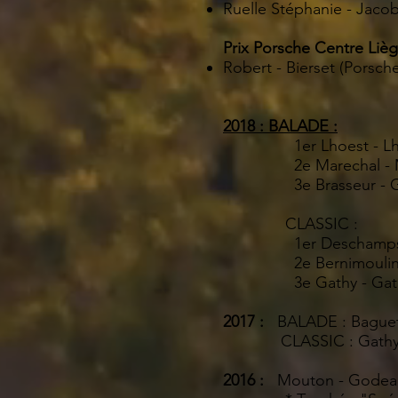
Ruelle Stéphanie - Jaco
Prix Porsche Centre Liè
Robert - Bierset (Porsche
2018 : BALADE :
1er Lhoest - L
2e Marechal - 
3e Brasseur -
CLASSIC :
1er Deschamps
2e Bernimoulin
3e Gathy - Gat
2017 :
BALADE : Baguet
CLASSIC : Gathy - Ga
2016 :
Mouton - Godeau 