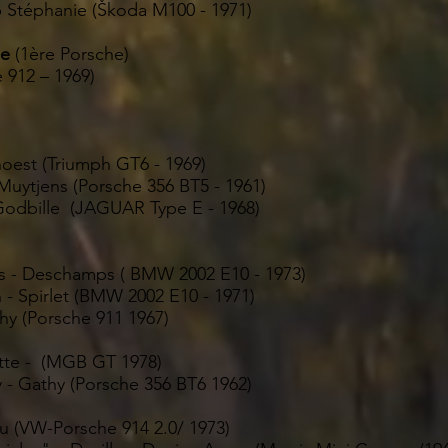
b Stéphanie (Škoda M100 - 1971)
ge
(1ère Porsche)
 912 – 1969)​
hoest (Triumph GT6 - 1969)
Muytjens (Porsche 356 BT5 - 1961)
 Godbille (JAGUAR Type E - 1968)
 - Deschamps ( BMW 2002 E10 - 1973)
 - Spirlet (BMW 2002 E10 - 1971)
hy (Porsche 911 1967)
te - (MGB GT 1978)
thy (Porsche 356 BT6 1962)
(VW-Porsche 914 2.0/ 1973)