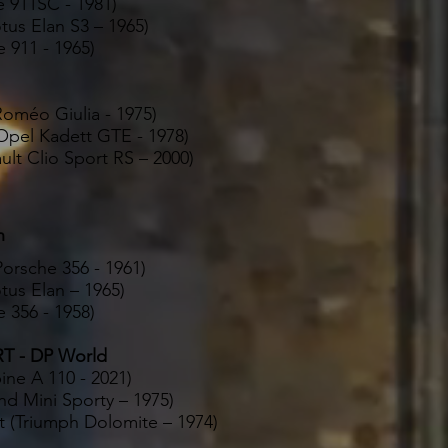
he 911SC - 1981)
tus Elan S3 – 1965)
e 911 - 1965)
Roméo Giulia - 1975)
(Opel Kadett GTE - 1978)
ult Clio Sport RS – 2000)
n
Porsche 356 - 1961)
tus Elan – 1965)
e 356 - 1958)
T - DP World
ine A 110 - 2021)
and Mini Sporty – 1975)
t (Triumph Dolomite – 1974)