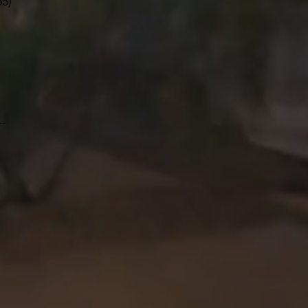
5)
--