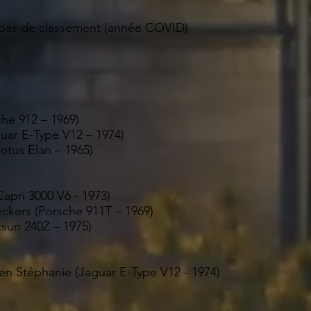
 pas de classement (année COVID)
che 912 – 1969)
uar E-Type V12 – 1974)
Lotus Elan – 1965)
apri 3000 V6 - 1973)
ckers (Porsche 911T – 1969)
tsun 240Z – 1975)
n Stéphanie (Jaguar E-Type V12 - 1974)