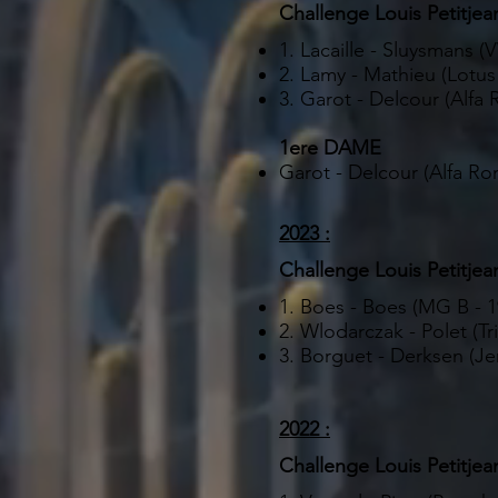
Challenge Louis Petitjea
1. Lacaille - Sluysmans (
2. Lamy - Mathieu (Lotus 
3. Garot - Delcour (Alfa 
1ere DAME
Garot - Delcour (Alfa Ro
2023 :
Challenge Louis Petitjea
1. Boes - Boes (MG B - 1
2. Wlodarczak - Polet (T
3. Borguet - Derksen (Je
2022 :
Challenge Louis Petitjea