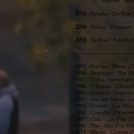
* Trophée "Spéciales"
2015 :
Paterka - De Rive
2014
: Defays - Frausse
2013
: De Rive - Paterka
--------------------------------
1992 : Kremer - White (
1988 : Reginster - Biar (
1987 : Dortu - Iserentant 
1986 : P. Gaban - Chevail
1985 : Colsoul - Droeve
1984 : Van der Marel - L
1983 : Everett - Lux (Nis
1982 : Coeuille - Droeve
1981 : Cols - Lux (Fiat 1
1980 : Plas - Nijs (Fiat Ri
1979 : Martin - Colette (