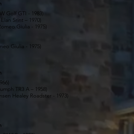
n
VW Golf GTI - 1983)
Elan Srint – 1970)
Romeo Giulia - 1975)
meo Giulia - 1975)
n
966)
riumph TR3 A – 1958)
nsen Healey Roadster - 1973)
n