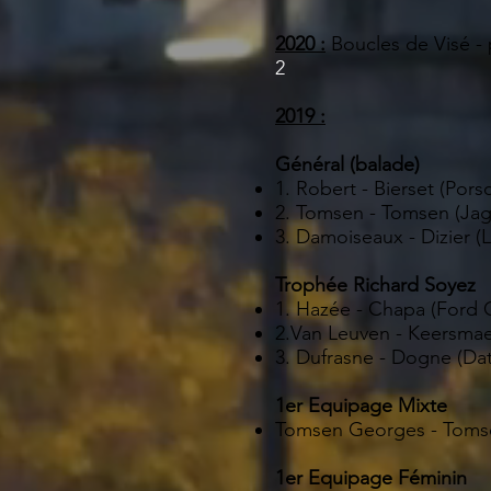
2020 :
Boucles de Visé -
2
2019 :
Général (balade)
1. Robert - Bierset (Pors
2. Tomsen - Tomsen (Jag
3. Damoiseaux - Dizier (
Trophée Richard Soyez
1. Hazée - Chapa (Ford C
2.Van Leuven - Keersmae
3. Dufrasne - Dogne (Da
1er Equipage Mixte
Tomsen Georges - Tomse
1er Equipage Féminin