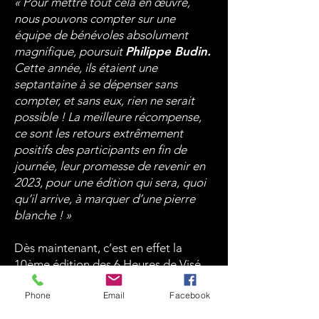
« Pour mettre tout cela en œuvre,
nous pouvons compter sur une
équipe de bénévoles absolument
magnifique, poursuit
Philippe Budin.
Cette année, ils étaient une
septantaine à se dépenser sans
compter, et sans eux, rien ne serait
possible ! La meilleure récompense,
ce sont les retours extrêmement
positifs des participants en fin de
journée, leur promesse de revenir en
2023, pour une édition qui sera, quoi
qu’il arrive, à marquer d’une pierre
blanche ! »
Dès maintenant, c’est en effet la
10ème édition des 6 Heures de Visé
qui est en préparation.
« Nous avons
Phone
Email
Facebook
pas mal d’idées, et nous allons tout
faire pour les concrétiser, sourit