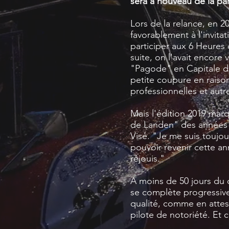
sera à nouveau de la par
Lors de la relance, en 
favorablement à l'invita
participer aux 6 Heures 
suite, on l'avait encore
"Pagode" en Capitale d
petite coupure en raiso
professionnelles et autr
Mais l'édition 2019 marq
de Landen" des années 
Visé. "Je me suis toujou
pouvoir revenir cette an
réjouis."
A moins de 50 jours du 
se complète progressiv
qualité, comme en atte
pilote de notoriété. Et 