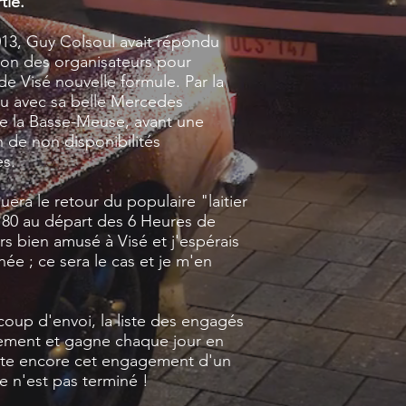
tie.
2013, Guy Colsoul avait répondu
tion des organisateurs pour
de Visé nouvelle formule. Par la
 vu avec sa belle Mercedes
e la Basse-Meuse, avant une
n de non disponibilités
es.
uera le retour du populaire "laitier
80 au départ des 6 Heures de
rs bien amusé à Visé et j'espérais
née ; ce sera le cas et je m'en
coup d'envoi, la liste des engagés
ement et gagne chaque jour en
ste encore cet engagement d'un
ce n'est pas terminé !