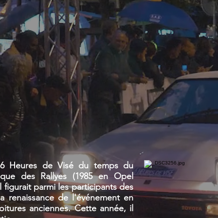
 6 Heures de Visé du temps du
que des Rallyes (1985 en Opel
figurait parmi les participants des
la renaissance de l'événement en
itures anciennes. Cette année, il