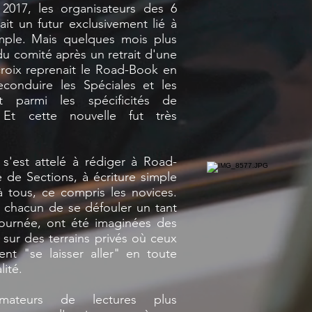
2017, les organisateurs des 6
it un futur exclusivement lié à
mple. Mais quelques mois plus
du comité après un retrait d'une
oix reprenait le Road-Book en
conduire les Spéciales et les
 parmi les spécificités de
. Et cette nouvelle fut très
s'est attelé à rédiger à Road-
de Sections, à écriture simple
à tous, ce compris les novices.
à chacun de se défouler un tant
ournée, ont été imaginées des
sur des terrains privés où ceux
ent "se laisser aller" en toute
lité.
amateurs de lectures plus