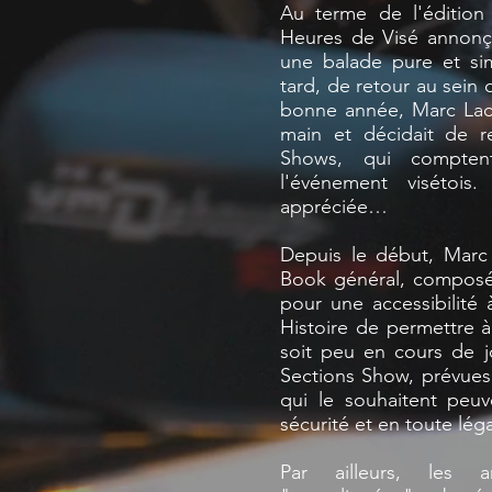
Au terme de l'édition 
Heures de Visé annonça
une balade pure et si
tard, de retour au sein 
bonne année, Marc Lacr
main et décidait de re
Shows, qui comptent
l'événement visétois
appréciée…
Depuis le début, Marc 
Book général, composé 
pour une accessibilité 
Histoire de permettre 
soit peu en cours de j
Sections Show, prévues 
qui le souhaitent peuv
sécurité et en toute léga
Par ailleurs, les 